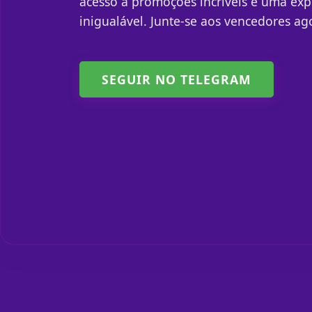
acesso a promoções incríveis e uma exp
inigualável. Junte-se aos vencedores ag
SEGUIR NO TELEGRAM