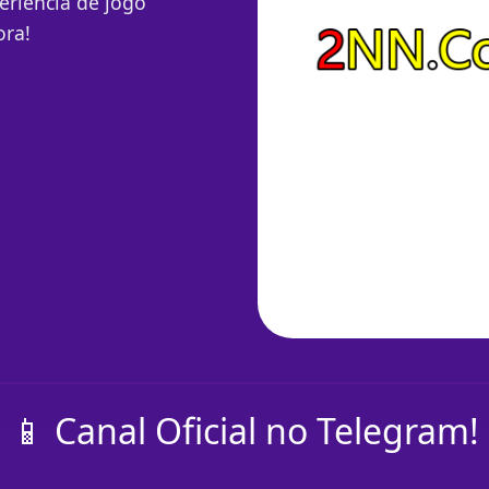
eriência de jogo
ora!
📱 Canal Oficial no Telegram!