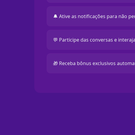
🔔 Ative as notificações para não p
💬 Participe das conversas e interaj
🎁 Receba bônus exclusivos autom