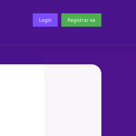
Login
Registrar-se