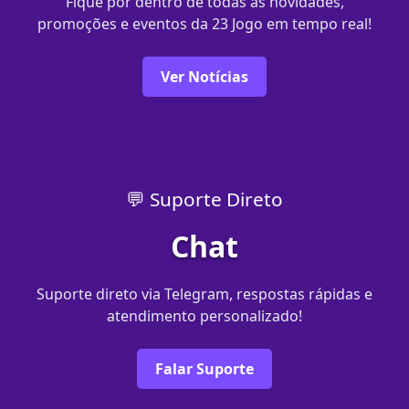
Fique por dentro de todas as novidades,
promoções e eventos da 23 Jogo em tempo real!
Ver Notícias
💬 Suporte Direto
Chat
Suporte direto via Telegram, respostas rápidas e
atendimento personalizado!
Falar Suporte