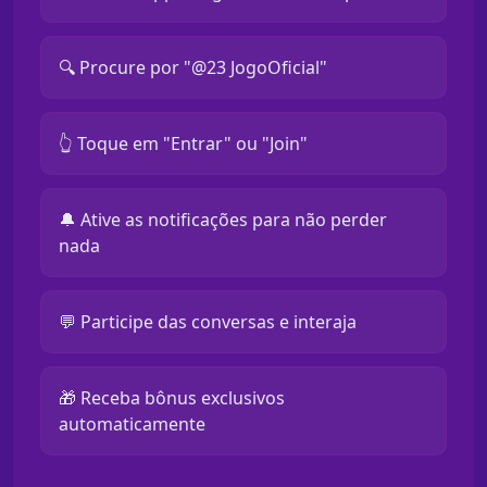
🔍 Procure por "@23 JogoOficial"
👆 Toque em "Entrar" ou "Join"
🔔 Ative as notificações para não perder
nada
💬 Participe das conversas e interaja
🎁 Receba bônus exclusivos
automaticamente