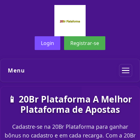
Login
Registrar-se
Menu
📱 20Br Plataforma A Melhor
Plataforma de Apostas
Cadastre-se na 20Br Plataforma para ganhar
bônus no cadastro e em cada recarga. Com a 20Br