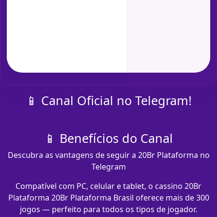
📱 Canal Oficial no Telegram!
📱 Benefícios do Canal
Descubra as vantagens de seguir a 20Br Plataforma no
Telegram
Compatível com PC, celular e tablet, o cassino 20Br
Plataforma 20Br Plataforma Brasil oferece mais de 300
jogos — perfeito para todos os tipos de jogador.