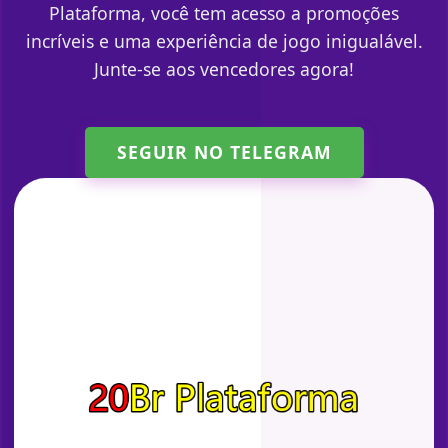
Plataforma, você tem acesso a promoções
incríveis e uma experiência de jogo inigualável.
Junte-se aos vencedores agora!
SEGUIR NO TELEGRAM