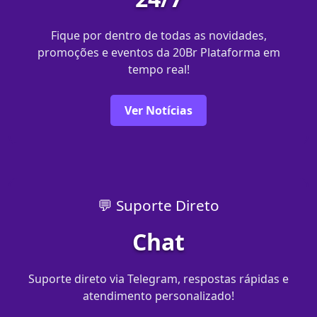
Fique por dentro de todas as novidades,
promoções e eventos da 20Br Plataforma em
tempo real!
Ver Notícias
💬 Suporte Direto
Chat
Suporte direto via Telegram, respostas rápidas e
atendimento personalizado!