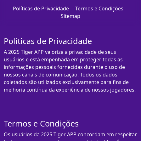
Políticas de Privacidade
Termos e Condições
Sitemap
Políticas de Privacidade
A 2025 Tiger APP valoriza a privacidade de seus
usuários e está empenhada em proteger todas as
informações pessoais fornecidas durante o uso de
nossos canais de comunicação. Todos os dados
coletados são utilizados exclusivamente para fins de
melhoria contínua da experiência de nossos jogadores.
Termos e Condições
Os usuários da 2025 Tiger APP concordam em respeitar