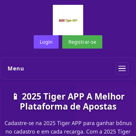
Login
Registrar-se
Menu
📱 2025 Tiger APP A Melhor
Plataforma de Apostas
Cadastre-se na 2025 Tiger APP para ganhar bônus
no cadastro e em cada recarga. Com a 2025 Tiger