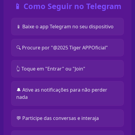
📱 Como Seguir no Telegram
📱 Baixe o app Telegram no seu dispositivo
🔍 Procure por "@2025 Tiger APPOficial"
👆 Toque em "Entrar" ou "Join"
🔔 Ative as notificações para não perder
nada
💬 Participe das conversas e interaja