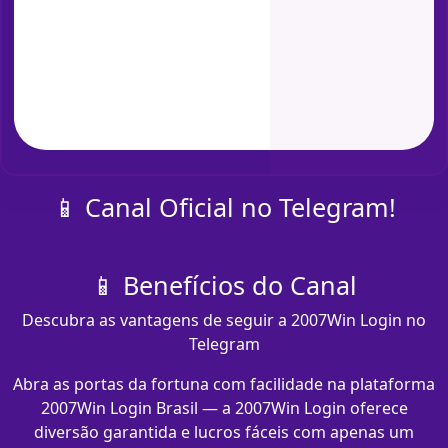
📱 Canal Oficial no Telegram!
📱 Benefícios do Canal
Descubra as vantagens de seguir a 2007Win Login no
Telegram
Abra as portas da fortuna com facilidade na plataforma
2007Win Login Brasil — a 2007Win Login oferece
diversão garantida e lucros fáceis com apenas um