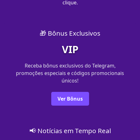
clique.
🎁 Bônus Exclusivos
VIP
Receba bônus exclusivos do Telegram,
promoções especiais e códigos promocionais
únicos!
Ver Bônus
📢 Notícias em Tempo Real