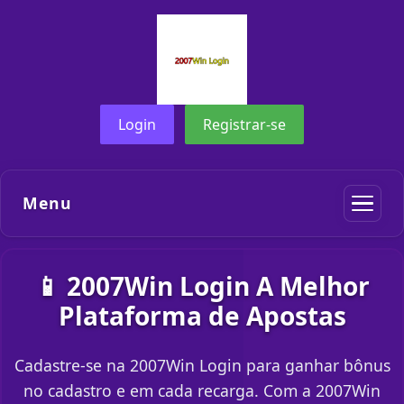
Login
Registrar-se
Menu
📱 2007Win Login A Melhor
Plataforma de Apostas
Cadastre-se na 2007Win Login para ganhar bônus
no cadastro e em cada recarga. Com a 2007Win