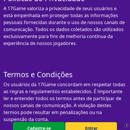
A 17Game valoriza a privacidade de seus usuários e
está empenhada em proteger todas as informações
pessoais fornecidas durante o uso de nossos canais de
comunicação. Todos os dados coletados são utilizados
exclusivamente para fins de melhoria contínua da
experiência de nossos jogadores.
Termos e Condições
Os usuários da 17Game concordam em respeitar todas
as regras e regulamentos estabelecidos. É importante
ler e entender todos os termos antes de participar de
nossos canais de comunicação. A violação destes
termos pode resultar em penalizações ou na
suspensão da conta.
X
Cadastre-se
Entrar