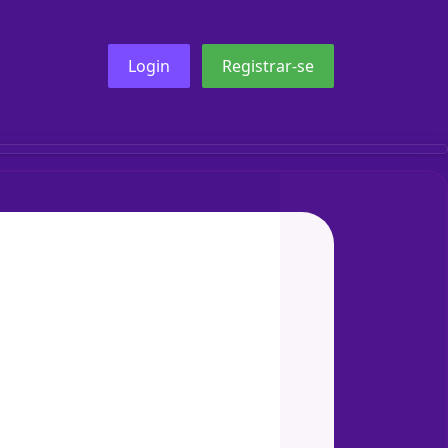
Login
Registrar-se