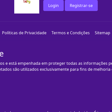
Login
Registrar-se
Políticas de Privacidade
Termos e Condições
Sitemap
de
rios e está empenhada em proteger todas as informações p
tados são utilizados exclusivamente para fins de melhoria