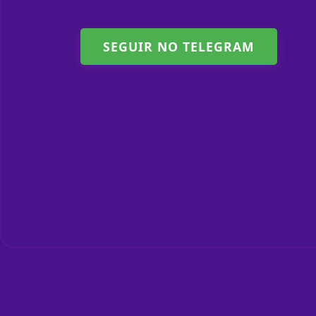
SEGUIR NO TELEGRAM