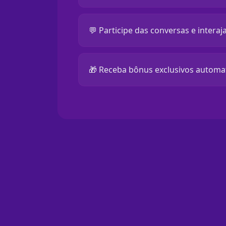
💬 Participe das conversas e interaj
🎁 Receba bônus exclusivos autom