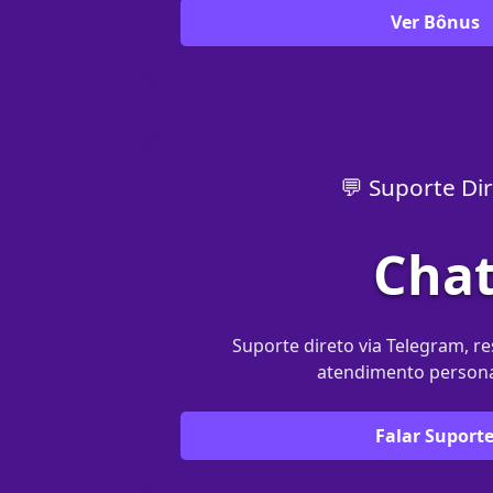
Ver Bônus
💬 Suporte Di
Cha
Suporte direto via Telegram, r
atendimento persona
Falar Suport