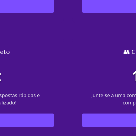
reto
👥 
t
espostas rápidas e
Junte-se a uma com
lizado!
compa
e