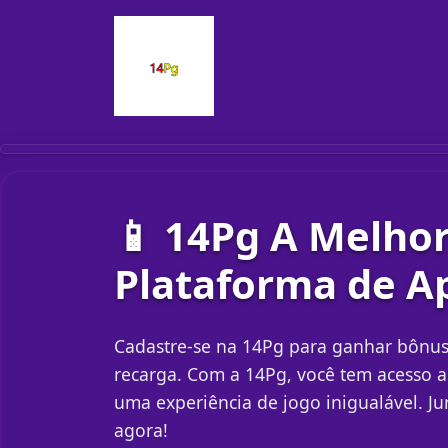
📱 14Pg A Melho
Plataforma de A
Cadastre-se na 14Pg para ganhar bônus
recarga. Com a 14Pg, você tem acesso a
uma experiência de jogo inigualável. J
agora!