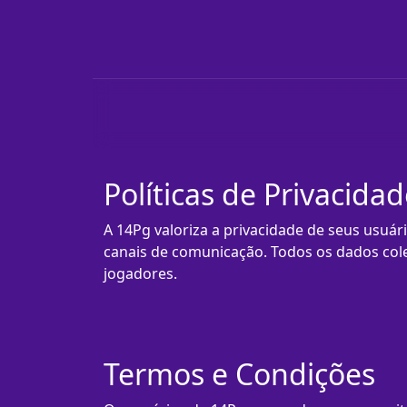
Políticas de Privacida
A 14Pg valoriza a privacidade de seus usuá
canais de comunicação. Todos os dados cole
jogadores.
Termos e Condições