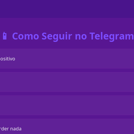
📱 Como Seguir no Telegram
ositivo
erder nada