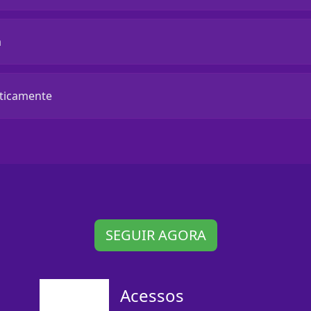
a
aticamente
SEGUIR AGORA
Acessos