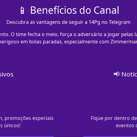
📱 Benefícios do Canal
Descubra as vantagens de seguir a 14Pg no Telegram
ento. O time fecha o meio, força o adversário a jogar pelas 
erigoso em bolas paradas, especialmente com Zimmerman
sivos
📢 Notí
m, promoções especiais
Fique por dentro d
s únicos!
eventos 