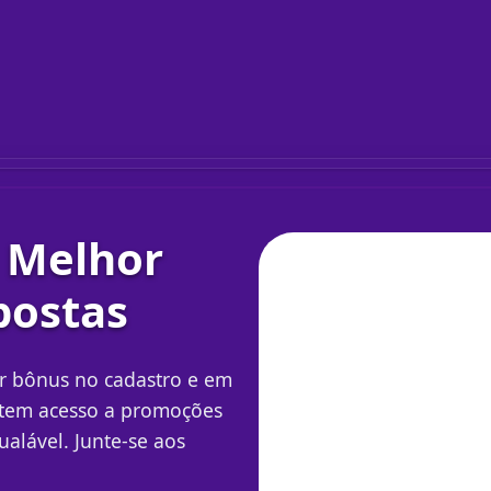
A Melhor
postas
r bônus no cadastro e em
 tem acesso a promoções
ualável. Junte-se aos