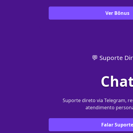
Ver Bônus
💬 Suporte Di
Cha
Suporte direto via Telegram, r
atendimento persona
Falar Suport