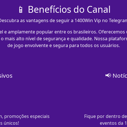
📱 Benefícios do Canal
Descubra as vantagens de seguir a 1400Win Vip no Telegra
el e amplamente popular entre os brasileiros. Oferecemos u
 o mais alto nível de segurança e qualidade. Nossa platafo
de jogo envolvente e segura para todos os usuários.
sivos
📢 Notí
m, promoções especiais
Fique por dentro d
s únicos!
eventos da 