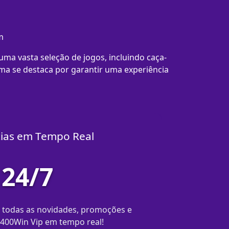
m
ma vasta seleção de jogos, incluindo caça-
rma se destaca por garantir uma experiência
cias em Tempo Real
24/7
e todas as novidades, promoções e
1400Win Vip em tempo real!