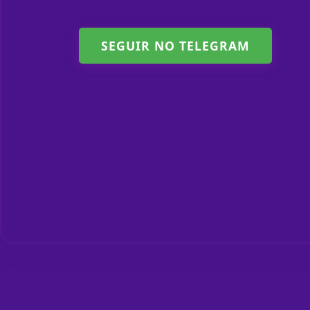
SEGUIR NO TELEGRAM