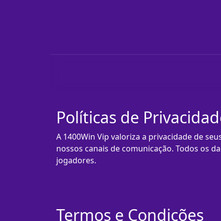
Políticas de Privacida
A 1400Win Vip valoriza a privacidade de se
nossos canais de comunicação. Todos os dad
jogadores.
Termos e Condições