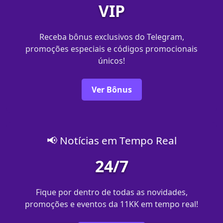
VIP
Receba bônus exclusivos do Telegram,
promoções especiais e códigos promocionais
únicos!
Ver Bônus
📢 Notícias em Tempo Real
24/7
Fique por dentro de todas as novidades,
promoções e eventos da 11KK em tempo real!