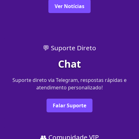
Ver Notícias
💬 Suporte Direto
Chat
Suporte direto via Telegram, respostas rápidas e
atendimento personalizado!
Falar Suporte
👥 Comunidade VIP