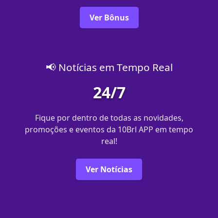
Ver Bônus
📢 Notícias em Tempo Real
24/7
Fique por dentro de todas as novidades,
promoções e eventos da 10Brl APP em tempo
real!
Ver Notícias