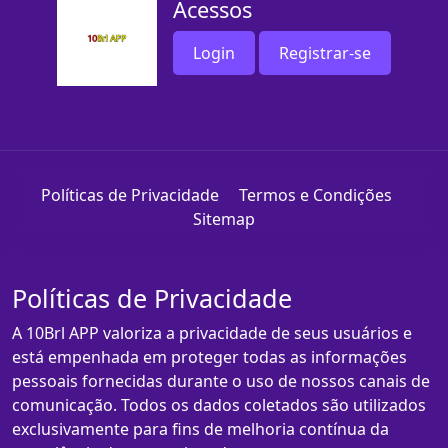
Acessos
Login
Registrar-se
Políticas de Privacidade
Termos e Condições
Sitemap
Políticas de Privacidade
A 10Brl APP valoriza a privacidade de seus usuários e
está empenhada em proteger todas as informações
pessoais fornecidas durante o uso de nossos canais de
comunicação. Todos os dados coletados são utilizados
exclusivamente para fins de melhoria contínua da