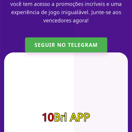
você tem acesso a promoções incríveis e uma
experiência de jogo inigualável. Junte-se aos
vencedores agora!
SEGUIR NO TELEGRAM