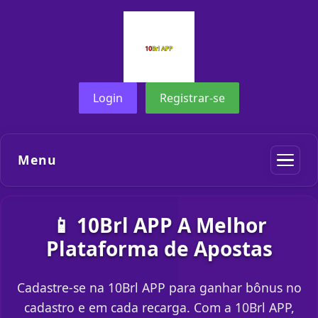
Login
Registrar-se
Menu
📱 10Brl APP A Melhor
Plataforma de Apostas
Cadastre-se na 10Brl APP para ganhar bônus no
cadastro e em cada recarga. Com a 10Brl APP,