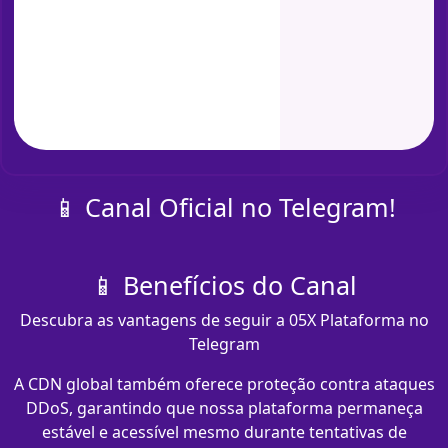
📱 Canal Oficial no Telegram!
📱 Benefícios do Canal
Descubra as vantagens de seguir a 05X Plataforma no
Telegram
A CDN global também oferece proteção contra ataques
DDoS, garantindo que nossa plataforma permaneça
estável e acessível mesmo durante tentativas de