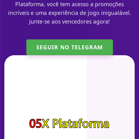
Plataforma, você tem acesso a promoções
incríveis e uma experiência de jogo inigualável.
Junte-se aos vencedores agora!
SEGUIR NO TELEGRAM