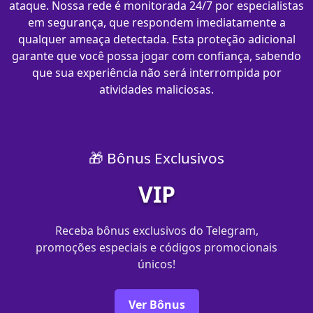
ataque. Nossa rede é monitorada 24/7 por especialistas
em segurança, que respondem imediatamente a
qualquer ameaça detectada. Esta proteção adicional
garante que você possa jogar com confiança, sabendo
que sua experiência não será interrompida por
atividades maliciosas.
🎁 Bônus Exclusivos
VIP
Receba bônus exclusivos do Telegram,
promoções especiais e códigos promocionais
únicos!
Ver Bônus