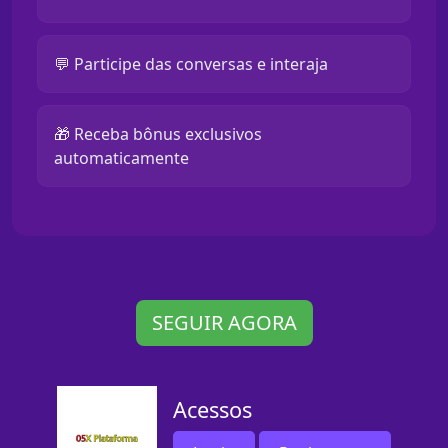
💬 Participe das conversas e interaja
🎁 Receba bônus exclusivos
automaticamente
SEGUIR AGORA
Acessos