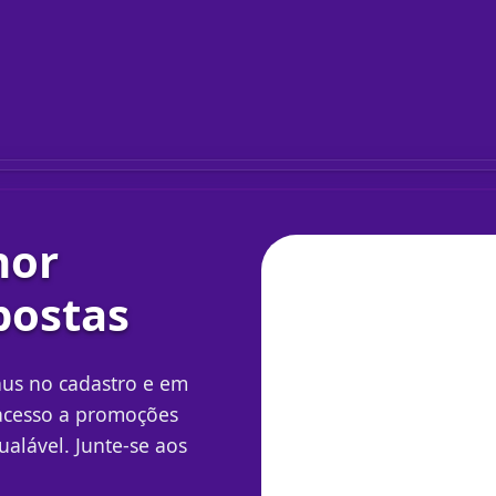
hor
postas
us no cadastro e em
acesso a promoções
ualável. Junte-se aos