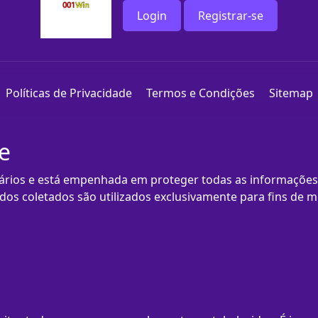
Login
Registrar-se
Políticas de Privacidade
Termos e Condições
Sitemap
de
uários e está empenhada em proteger todas as informações
os coletados são utilizados exclusivamente para fins de m