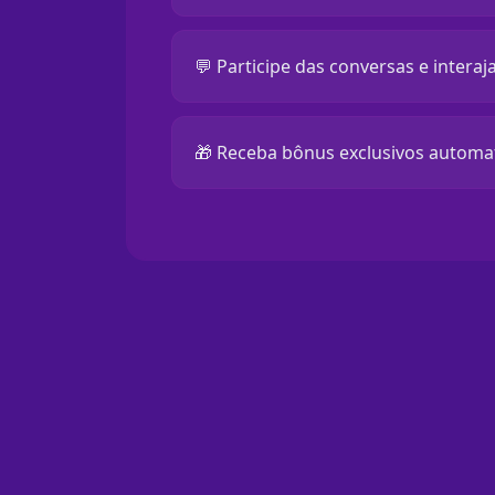
💬 Participe das conversas e interaj
🎁 Receba bônus exclusivos autom