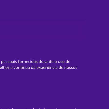
 pessoais fornecidas durante o uso de
elhoria contínua da experiência de nossos