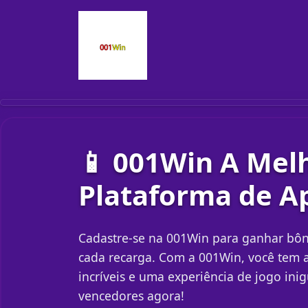
📱 001Win A Mel
Plataforma de A
Cadastre-se na 001Win para ganhar bôn
cada recarga. Com a 001Win, você tem 
incríveis e uma experiência de jogo inig
vencedores agora!